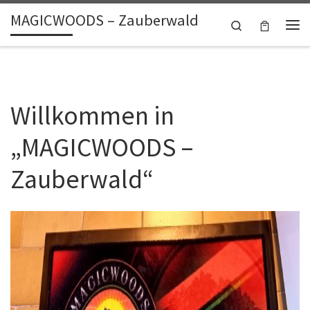
MAGICWOODS – Zauberwald
Zum Inhalt springen
Search
Me
Willkommen in
„MAGICWOODS –
Zauberwald“